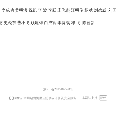
辉 李成功 姜明洪 祝凯 李 波 李跃 宋飞燕 汪明俊 杨斌
刘德威
刘
德 史晓东 曹小飞
顾建雄 白成官 李备战 邓 飞 陈智新
京ICP备2025107528号
本网站支持
IPv6
本网站由阿里云提供云计算及安全服务