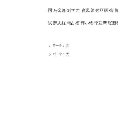
国
马金峰
刘学才
肖凤弟 孙丽丽
张 
斌 薛志红 韩占福
薛小锋
李建新 张新
前一个：
无
ꄴ
后一个：
无
ꄲ