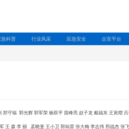
应急科普
行业风采
应急安全
企宣平台
进刚 郑守福 郭光辉 郭军荣 杨双平 苗峰亮
赵子龙
戴福东 王寅熠
吕
军 王 森
李 丽
1
孟晓斐 王小卫
郭灿雷
张大梅 李志伟
邢战杰 张