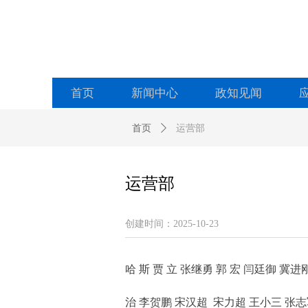
首页
新闻中心
政知见闻
首页
ꄲ
运营部
运营部
创建时间：
2025-10-23
哈 斯 贾 立 张继勇 郭 宏 闫廷御 冀
治 李贺鹏 宋汉超 宋力超 王小三 张志