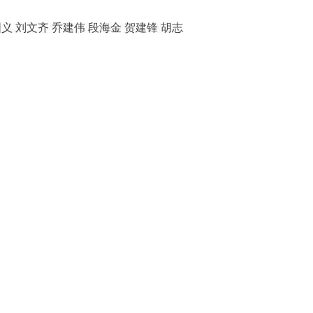
国义
刘文齐 乔建伟 段海金 贺建锋 胡志