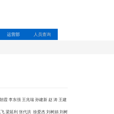
运营部
人员查询
朝霞 李东强
王兆瑞 孙建新
赵 涛 王建
飞飞
梁延利 张代洪 徐爱杰 刘树娟 刘树