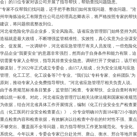
会）的11位专家对该公司开展了指导帮扶，帮助查找问题隐患。
“专家不仅帮我们找问题，还手把手教我们如何发现问题、整改问题。”沧
州华海炼油化工有限责任公司总经理高志卿表示，将严格按照专家的帮扶
建议，将问题彻底整改到位。
河北省危险化学品企业多，安全风险高。该省应急管理部门始终坚持为民
造福就是最大政绩，不断增强监管精准性、实效性，真心实意为企业谋安
全、促发展。一次调研中，河北省应急管理厅有关人员发现，一些危险化
学品企业“我要安全”的意愿非常强烈，然而由于自身条件和能力有限，迫
切需要专家入企帮扶，指导其排查安全隐患。调研打开了突破口，该厅积
极谋划，于2022年正式成立专委会，由157人组成，分为安全法规与应急
管理、化工工艺、化工设备等7个专业。“我们以‘专科专家、全科团队’为
原则，推动专家入企免费指导帮扶。”河北省应急管理厅相关负责人说。
由于各类规范标准条目繁多，监管部门检查、专家帮扶、企业自查时有时
难以统一标准。对此，河北省应急管理厅以相关法律法规和国家标准规范
为依据，结合河北省具体工作开展情况，编制《化工行业安全生产检查要
点（化工医药行业安全检查要点）》，分专业明确10方面184项721小项的
重点检查内容和检查依据，有效解决以往检查中存在的针对性不强、重点
不够突出、覆盖面不全等问题，助力指导帮扶工作更加规范化、专业化、
系统化。今年以来，专委会专家已分赴沧州、唐山、衡水、邢台等地开展