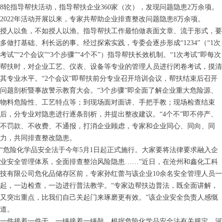
8轮指导帮扶活动，指导帮扶企业360家（次），发现问题隐患2万余项。
2022年活动开展以来，专家共帮助企业排查整改问题隐患8万余项。
授人以鱼，不如授人以渔。指导帮扶工作最怕做表面文章、流于形式，要
多做打基础、利长远的事。经过探索实践，专委会逐步形成“1234”（“1次
考试”“2个会议”“3个步骤”“4个不”）指导帮扶长效机制。“1次考试”即每次
帮扶时，对企业工艺、仪表、设备等专业的管理人员进行闭卷考试，摸清
其专业水平。“2个会议”即帮扶前分专业召开培训会议，帮扶结束后召开
问题剖析暨事故警示教育大会。“3个步骤”即全面了解企业重大危险源、
物料危险性、工艺特点等；到现场面对面讲、手把手教；现场检查结束
后，分专业对隐患进行逐条剖析，并提出整改建议。“4个不”即不停产、
不罚款、不收费、不通报，打消企业顾虑，专家和企业同心、同向、同
力，共同排查整改隐患。
“危险化学品安全法于今年5月1日起正式施行。大家要将法律要求融入企
业安全管理体系，全面排查整治风险隐患……”近日，在沧州和鑫化工科
技有限公司危化品储存区前，专家孙红蕾与该企业10余名安全管理人员一
起，一边检查，一边进行普法教学。“专家边帮扶边普法，既全面讲解，
又突出重点，比我们自己关起门来琢磨更有效。”该企业安全负责人感慨
道。
一件接着一件干，一锤接着一锤敲。根据危险化学品安全法有关规定，河