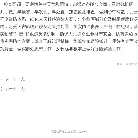
检查强调，要密切关注天气和雨情，加强动态联合会商，及时分析研
判，做到早预警、早发现、早处置。加强监测排查，做到心中有数，完善
群测群防体系，细化人员转移避险方案，对危险区域群众及时果断应转尽
转，对受灾害影响路段及时管控处置。压实防治责任，严明工作纪律，落
实预警“叫应”和跟踪反馈机制，确保人民群众生命财产安全。认真实施地
质灾害防治方案，落实工程治理措施，统筹实施避险搬迁，用好各方面政
策资金，做实群众思想工作，从长远和根本上做好除险解危工作。
来源：安徽日报
前一个：
无
ꄴ
后一个：
无
ꄲ
京ICP备2025107528号