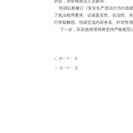
训会，局全体执法人员参训。
培训以新修订《安全生产违法行为行政处
了执法程序要求、证据真实性、合法性、关
行答疑解惑。培训交流内容务实、针对性强
下一步，区应急管理局将坚持严格规范公
前一个：
无
ꄴ
后一个：
无
ꄲ